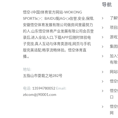
导航
悟空·(中国)体育官方网站-WOKONG
了解
SPORTS👉：BAIDU點AG👈信誉,安全,保障,
安徽悟空体育发展有限公司做房间里最努力
项目
的人.山东悟空体育产业发展有限公司会员登
游戏
录后,进入全站入口,下载APP后随时体验电
子竞技,真人互动与体育类游戏,网页与手机
集团
版完美适配,畅享流畅体验。悟空体育直
加入
播.。
有限
地址:
网站
五指山市耍栽之地282号
悟空
电话
13594780052
Email
悟空
z6com@j90001.com
口
悟空
网