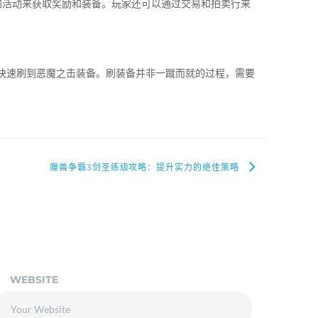
加活动来获取奖励和装备。玩家还可以通过交易和拍卖行来
以快速刷到恶魔之击装备。刷装备并非一蹴而就的过程，需要
魔兽争霸3剑圣练级攻略：提升实力的绝佳策略
WEBSITE