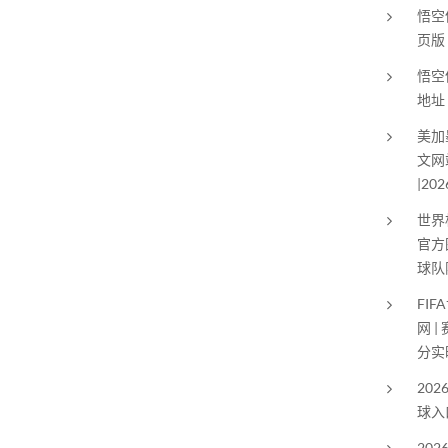
悟空
页版
悟空
地址
美加
文网站
|20
世界杯
官方
球队
FIF
网 
分实
20
球入
20