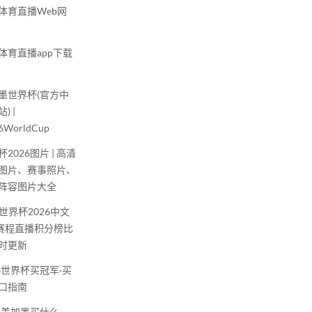
体育直播Web网
体育直播app下载
墨世界杯(官方中
) |
26WorldCup
2026图片 | 高清
图片、赛事照片、
阵容图片大全
A世界杯2026中文
| 赛程直播积分榜比
时更新
26世界杯买冠军·买
口指南
26美加墨买什么—